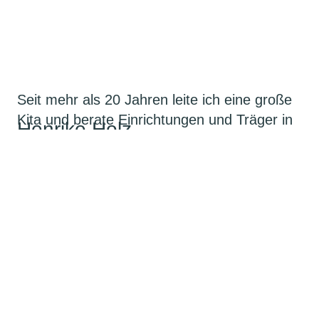
Seit mehr als 20 Jahren leite ich eine große
Kita und berate Einrichtungen und Träger in
Henrike Holz
den Bereichen Organisation, Teamführung
und in der Konzeptentwicklung. Als
zertifizierte Elternbegleiterin betreue ich
zusätzlich Eltern in Erziehungsfragen.
Sie können mich als Fachreferentin für Kita-
Organisation, Kita-Verwaltung und für Kita-
Konzeptentwicklung buchen. Seminare und
Workshops für Kita-Dienstplan und
effizienten Personaleinsatz runden mein